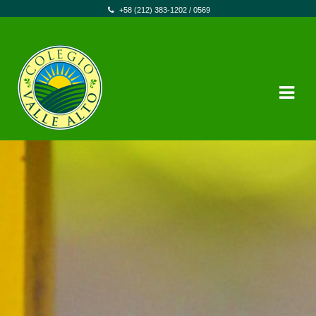
+58 (212) 383-1202 / 0569
Skip to navigation
Skip to content